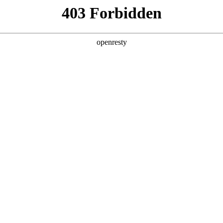
产品及服务
行业解决方案
合作伙伴
投资者关系
2025年度科技价值上市公司
2025 / 12 / 10
世纪经济报道承办的南方财经论坛2025年会在广州成功举行。论坛期间，聚
公司”奖项。